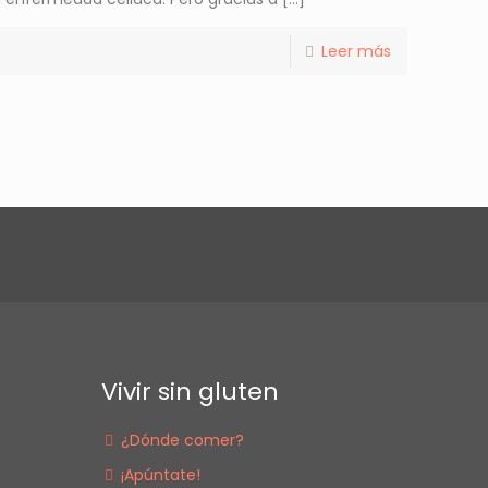
Leer más
Vivir sin gluten
¿Dónde comer?
¡Apúntate!