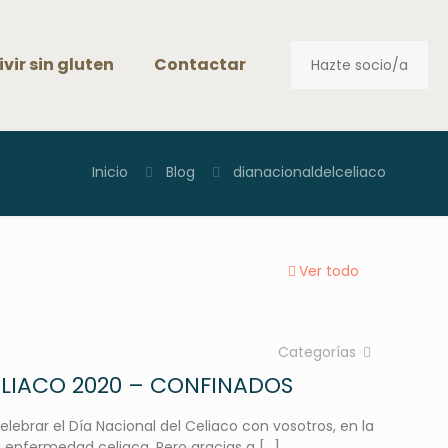
ivir sin gluten
Contactar
Hazte socio/a
Inicio
Blog
dianacionaldelceliaco
Ver todo
Categorías
ELIACO 2020 – CONFINADOS
ebrar el Día Nacional del Celiaco con vosotros, en la
 la enfermedad celiaca. Pero gracias a
[…]