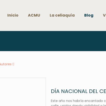
Inicio
ACMU
La celiaquía
Blog
V
Autores
DÍA NACIONAL DEL C
Este año nos habría encantado cel
calle, unidos dando visibilidad a