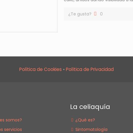
¿Te gusta?
0
Política de Cookies
•
Política de Privacidad
La celiaquía
es somos?
¿Qué es?
s servicios
Sintomatología