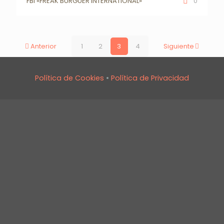
FBI «FREAK BURGUER INTERNATIONAL»
0
Anterior
1
2
3
4
Siguiente
Política de Cookies
•
Política de Privacidad