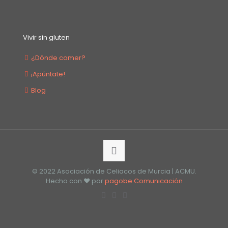
Vivir sin gluten
¿Dónde comer?
¡Apúntate!
Blog
© 2022 Asociación de Celiacos de Murcia | ACMU.
Hecho con ❤️ por
pagobe Comunicación