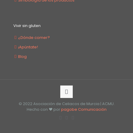
Simbología de los productos
Vivir sin gluten
¿Dónde comer?
¡Apúntate!
Blog
© 2022 Asociación de Celiacos de Murcia | ACMU.
Hecho con ❤️ por
pagobe Comunicación