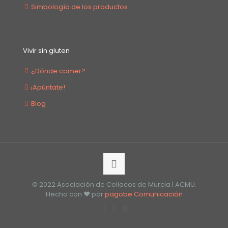
Simbología de los productos
Vivir sin gluten
¿Dónde comer?
¡Apúntate!
Blog
© 2022 Asociación de Celiacos de Murcia | ACMU.
Hecho con ❤️ por
pagobe Comunicación