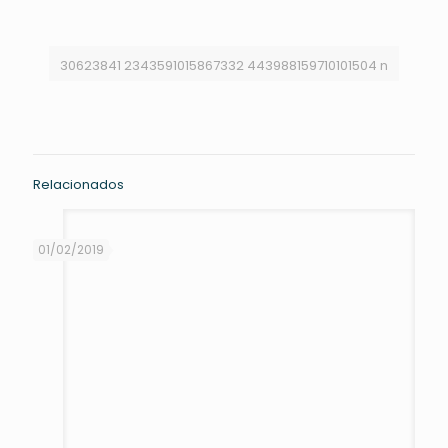
30623841 2343591015867332 443988159710101504 n
Relacionados
01/02/2019