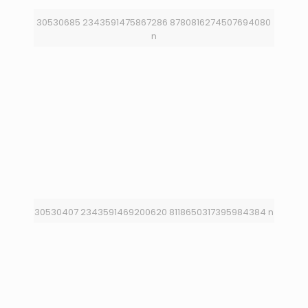
30530685 2343591475867286 8780816274507694080
n
30530407 2343591469200620 8118650317395984384 n