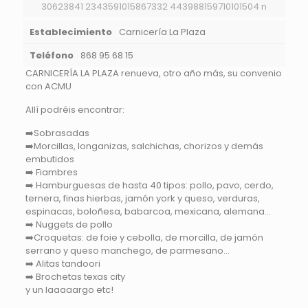
30623841 2343591015867332 443988159710101504 n
Establecimiento
Carnicería La Plaza
Teléfono
868 95 68 15
CARNICERÍA LA PLAZA renueva, otro año más, su convenio
con ACMU
Allí podréis encontrar:
➡️
Sobrasadas
➡️
Morcillas, longanizas, salchichas, chorizos y demás
embutidos
➡️
Fiambres
➡️
Hamburguesas de hasta 40 tipos: pollo, pavo, cerdo,
ternera, finas hierbas, jamón york y queso, verduras,
espinacas, boloñesa, babarcoa, mexicana, alemana…
➡️
Nuggets de pollo
➡️
Croquetas: de foie y cebolla, de morcilla, de jamón
serrano y queso manchego, de parmesano…
➡️
Alitas tandoori
➡️
Brochetas texas city
y un laaaaargo etc!