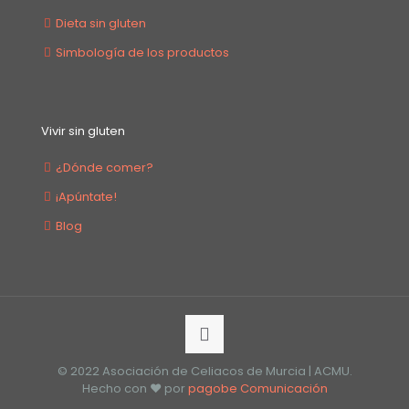
Dieta sin gluten
Simbología de los productos
Vivir sin gluten
¿Dónde comer?
¡Apúntate!
Blog
© 2022 Asociación de Celiacos de Murcia | ACMU.
Hecho con ❤️ por
pagobe Comunicación